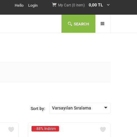
0,00
TL
Hello
Login
My Cart (0 item)
SEARCH
Varsayılan Sıralama
Sort by:
- 88% İndirim