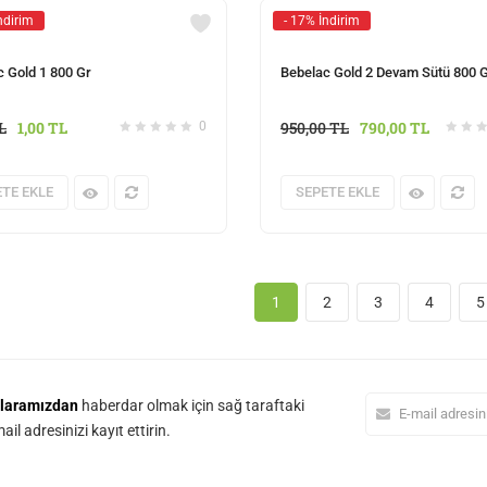
ndirim
- 17% İndirim
 Gold 1 800 Gr
Bebelac Gold 2 Devam Sütü 800 
L
1,00
TL
950,00
TL
790,00
TL
0
TE EKLE
SEPETE EKLE
1
2
3
4
5
laramızdan
haberdar olmak için sağ taraftaki
il adresinizi kayıt ettirin.