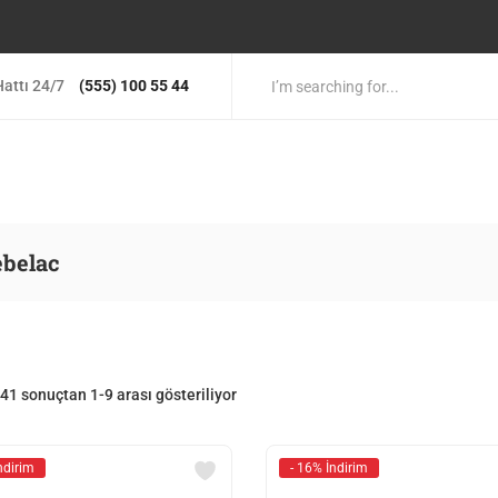
attı 24/7
(555) 100 55 44
ebelac
41 sonuçtan 1-9 arası gösteriliyor
ndirim
- 16% İndirim