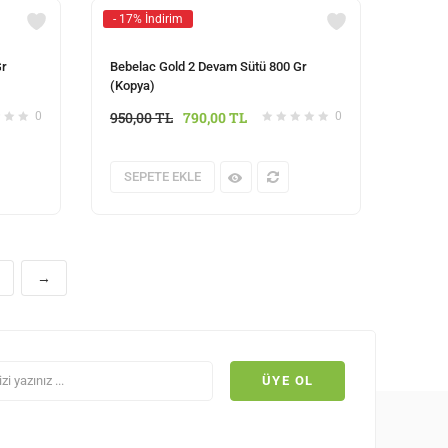
- 17% İndirim
Gr
Bebelac Gold 2 Devam Sütü 800 Gr
(Kopya)
950,00
TL
790,00
TL
0
0
SEPETE EKLE
→