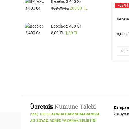
Bebelac 3 400 Gr
- 88% İ
500,00
TL
200,00
TL
Bebelac
Bebelac 2 400 Gr
8,00
TL
1,00
TL
8,00
T
SEPE
Ücretsiz
Numune Talebi
Kampan
kutuya ma
(
555) 100 55 44 WHATSAP NUMARAMIZA
AD, SOYAD, ADRES YAZARAK BELIRTIN!