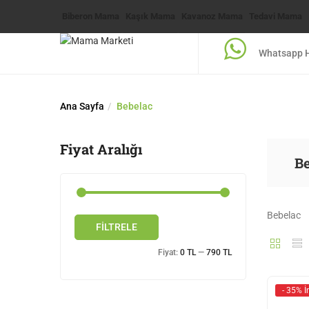
Biberon Mama
Kaşık Mama
Kavanoz Mama
Tedavi Mama
Whatsapp H
Ana Sayfa
Bebelac
Fiyat Aralığı
B
Bebelac
FILTRELE
Fiyat:
0 TL
—
790 TL
- 35% İ