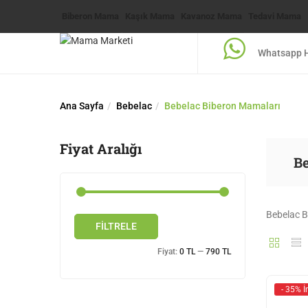
Biberon Mama
Kaşık Mama
Kavanoz Mama
Tedavi Mama
Whatsapp H
Ana Sayfa
Bebelac
Bebelac Biberon Mamaları
Fiyat Aralığı
B
Bebelac B
FILTRELE
Fiyat:
0 TL
—
790 TL
- 35% İ