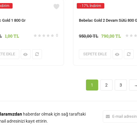
ndirim
- 17% İndirim
 Gold 1 800 Gr
Bebelac Gold 2 Devam Sütü 800 
L
1,00
TL
950,00
TL
790,00
TL
0
TE EKLE
SEPETE EKLE
1
2
3
laramızdan
haberdar olmak için sağ taraftaki
il adresinizi kayıt ettirin.