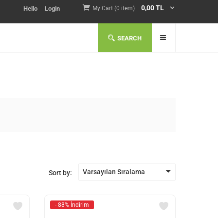
0,00
TL
Hello
Login
My Cart (0 item)
SEARCH
Varsayılan Sıralama
Sort by:
- 88% İndirim