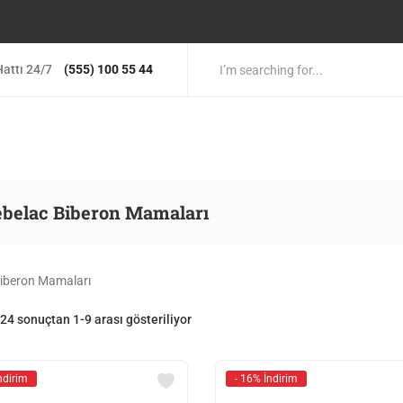
attı 24/7
(555) 100 55 44
ebelac Biberon Mamaları
iberon Mamaları
24 sonuçtan 1-9 arası gösteriliyor
ndirim
- 16% İndirim