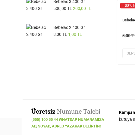
Bebelac 3 400 Gr
- 88% İ
500,00
TL
200,00
TL
Bebelac
Bebelac 2 400 Gr
8,00
TL
1,00
TL
8,00
T
SEPE
Ücretsiz
Numune Talebi
Kampan
kutuya ma
(
555) 100 55 44 WHATSAP NUMARAMIZA
AD, SOYAD, ADRES YAZARAK BELIRTIN!