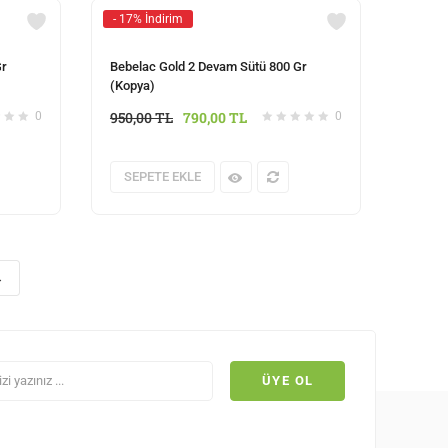
- 17% İndirim
Gr
Bebelac Gold 2 Devam Sütü 800 Gr
(Kopya)
950,00
TL
790,00
TL
0
0
SEPETE EKLE
→