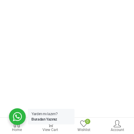
Yardım mı lazım?
Buradan Yazınız
0
0
Home
View Cart
Wishlist
Account