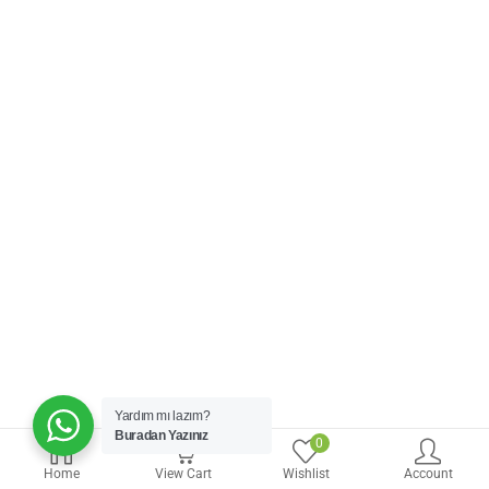
Yardım mı lazım?
Buradan Yazınız
0
0
Home
View Cart
Wishlist
Account