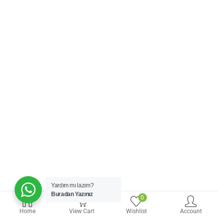
Yardım mı lazım?
Buradan Yazınız
0
0
Home
View Cart
Wishlist
Account