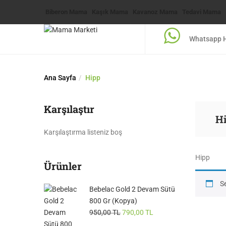
Biberon Mama
Kaşık Mama
Kavanoz Mama
Tedavi Mama
Whatsapp H
Ana Sayfa
Hipp
Karşılaştır
H
Karşılaştırma listeniz boş
Hipp
Ürünler
S
Bebelac Gold 2 Devam Sütü
800 Gr (Kopya)
950,00
TL
790,00
TL