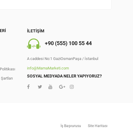
ERI
İLETIŞIM
+90 (555) 100 55 44
A caddesi No:1 GaziOsmanPaşa / İstanbul
info@MamaMarketi.com
Politikası
0
SOSYAL MEDYADA NELER YAPIYORUZ?
Şartları
İş Başvurusu
Site Haritası