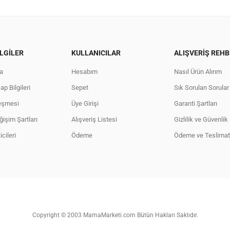
LGILER
KULLANICILAR
ALIŞVERIŞ REHB
a
Hesabım
Nasıl Ürün Alırım
p Bilgileri
Sepet
Sık Sorulan Sorular
eşmesi
Üye Girişi
Garanti Şartları
işim Şartları
Alışveriş Listesi
Gizlilik ve Güvenlik 
cileri
Ödeme
Ödeme ve Teslimat 
Copyright © 2003 MamaMarketi.com Bütün Hakları Saklıdır.