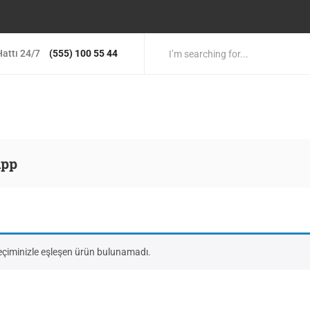
attı 24/7
(555) 100 55 44
ipp
eçiminizle eşleşen ürün bulunamadı.