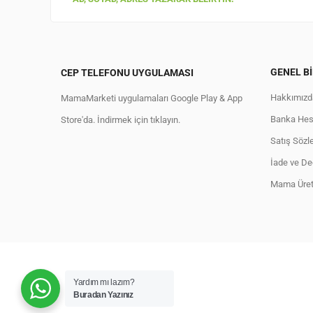
GENEL BI
CEP TELEFONU UYGULAMASI
Hakkımızd
MamaMarketi uygulamaları Google Play & App
Banka Hesa
Store'da. İndirmek için tıklayın.
Satış Sözl
İade ve Değ
Mama Üreti
Yardım mı lazım?
Buradan Yazınız