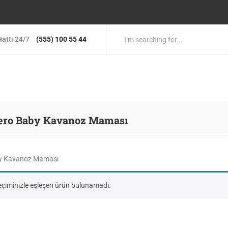
attı 24/7
(555) 100 55 44
ero Baby Kavanoz Maması
y Kavanoz Maması
eçiminizle eşleşen ürün bulunamadı.