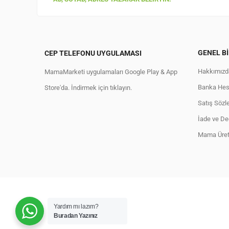
GENEL BI
CEP TELEFONU UYGULAMASI
Hakkımızd
MamaMarketi uygulamaları Google Play & App
Banka Hesa
Store'da. İndirmek için tıklayın.
Satış Sözl
İade ve Değ
Mama Üreti
Yardım mı lazım?
Buradan Yazınız