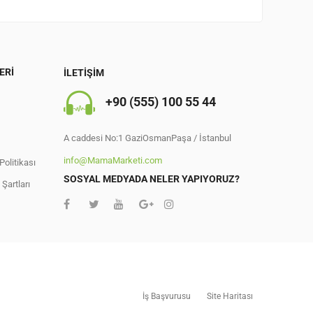
ERI
İLETIŞIM
+90 (555) 100 55 44
A caddesi No:1 GaziOsmanPaşa / İstanbul
info@MamaMarketi.com
Politikası
0
SOSYAL MEDYADA NELER YAPIYORUZ?
Şartları
İş Başvurusu
Site Haritası