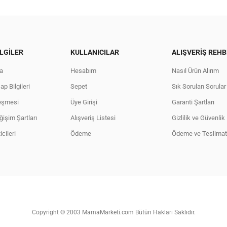
LGILER
KULLANICILAR
ALIŞVERIŞ REHB
a
Hesabım
Nasıl Ürün Alırım
p Bilgileri
Sepet
Sık Sorulan Sorular
eşmesi
Üye Girişi
Garanti Şartları
işim Şartları
Alışveriş Listesi
Gizlilik ve Güvenlik 
cileri
Ödeme
Ödeme ve Teslimat 
Copyright © 2003 MamaMarketi.com Bütün Hakları Saklıdır.