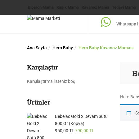
Biberon Mama
Kaşık Mama
Kavanoz Mama
Tedavi Mama
Whatsapp H
Ana Sayfa
Hero Baby
Hero Baby Kavanoz Maması
Karşılaştır
H
Karşılaştırma listeniz boş
Hero Bab
Ürünler
S
Bebelac Gold 2 Devam Sütü
800 Gr (Kopya)
950,00
TL
790,00
TL