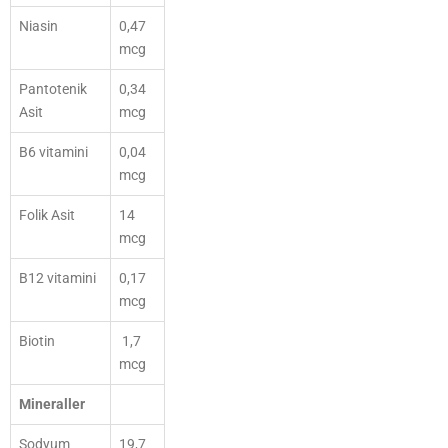
Niasin
0,47
mcg
Pantotenik
0,34
Asit
mcg
B6 vitamini
0,04
mcg
Folik Asit
14
mcg
B12 vitamini
0,17
mcg
Biotin
1,7
mcg
Mineraller
Sodyum
19,7