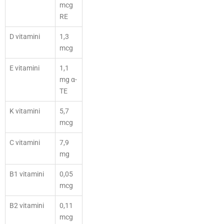
mcg
RE
D vitamini
1,3
mcg
E vitamini
1,1
mg α-
TE
K vitamini
5,7
mcg
C vitamini
7,9
mg
B1 vitamini
0,05
mcg
B2 vitamini
0,11
mcg