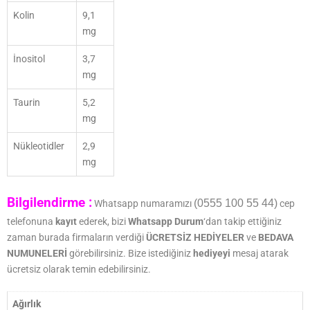
Kolin
9,1
mg
İnositol
3,7
mg
Taurin
5,2
mg
Nükleotidler
2,9
mg
Bilgilendirme :
(0555 100 55 44)
Whatsapp numaramızı
cep
telefonuna
kayıt
ederek, bizi
Whatsapp Durum
‘dan takip ettiğiniz
zaman burada firmaların verdiği
ÜCRETSİZ HEDİYELER
ve
BEDAVA
NUMUNELERİ
görebilirsiniz. Bize istediğiniz
hediyeyi
mesaj atarak
ücretsiz olarak temin edebilirsiniz.
Ağırlık