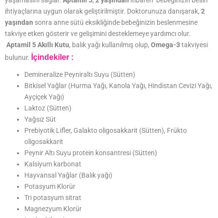
ihtiyaçlarına uygun olarak geliştirilmiştir. Doktorunuza danışarak,
2
yaşından
sonra anne sütü eksikliğinde bebeğinizin beslenmesine
takviye etken gösterir ve gelişimini desteklemeye yardımcı olur.
Aptamil 5 Akıllı Kutu
, balık yağı kullanılmış olup,
Omega-3
takviyesi
İçindekiler :
bulunur.
Demineralize Peyniraltı Suyu (Sütten)
Bitkisel Yağlar (Hurma Yağı, Kanola Yağı, Hindistan Cevizi Yağı,
Ayçiçek Yağı)
Laktoz (Sütten)
Yağsız Süt
Prebiyotik Lifler, Galakto oligosakkarit (Sütten), Frükto
oligosakkarit
Peynir Altı Suyu protein konsantresi (Sütten)
Kalsiyum karbonat
Hayvansal Yağlar (Balık yağı)
Potasyum Klorür
Tri potasyum sitrat
Magnezyum Klorür