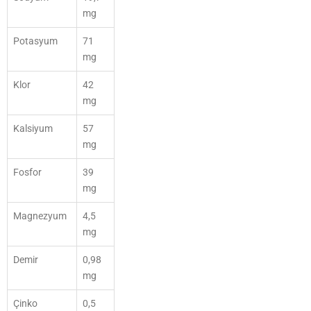
mg
Potasyum
71
mg
Klor
42
mg
Kalsiyum
57
mg
Fosfor
39
mg
Magnezyum
4,5
mg
Demir
0,98
mg
Çinko
0,5