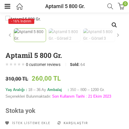
0
Aptamil 5 800 Gr.
- 16% İndirim
Aptamil 5 800 Gr.
0
customer reviews
Sold:
64
260,00
TL
310,00
TL
Yaş Aralığı :
18
– 36 Ay
Ambalaj :
350 – 8
00 – 1200 Gr.
Seçenekleri Bulunmaktadır.
Son Kullanım Tarihi : 21 Ekim 2023
Stokta yok
İSTEK LISTEME EKLE
KARŞILAŞTIR