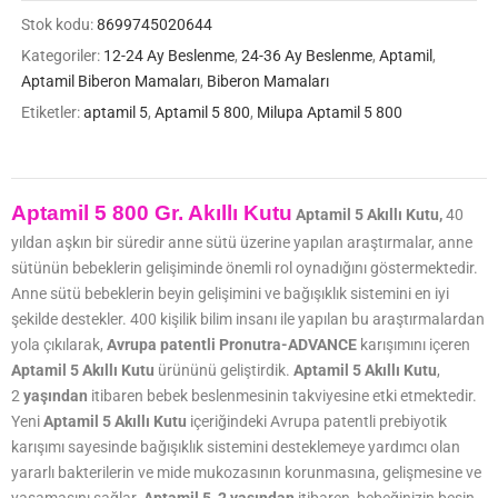
Stok kodu:
8699745020644
Kategoriler:
12-24 Ay Beslenme
,
24-36 Ay Beslenme
,
Aptamil
,
Aptamil Biberon Mamaları
,
Biberon Mamaları
Etiketler:
aptamil 5
,
Aptamil 5 800
,
Milupa Aptamil 5 800
Aptamil 5 800 Gr. Akıllı Kutu
Aptamil 5 Akıllı Kutu,
40
yıldan aşkın bir süredir anne sütü üzerine yapılan araştırmalar, anne
sütünün bebeklerin gelişiminde önemli rol oynadığını göstermektedir.
Anne sütü bebeklerin beyin gelişimini ve bağışıklık sistemini en iyi
şekilde destekler. 400 kişilik bilim insanı ile yapılan bu araştırmalardan
yola çıkılarak,
Avrupa patentli Pronutra-ADVANCE
karışımını içeren
Aptamil 5
Akıllı Kutu
ürününü geliştirdik.
Aptamil 5 Akıllı Kutu
,
2
yaşından
itibaren bebek beslenmesinin takviyesine etki etmektedir.
Yeni
Aptamil 5 Akıllı Kutu
içeriğindeki Avrupa patentli prebiyotik
karışımı sayesinde bağışıklık sistemini desteklemeye yardımcı olan
yararlı bakterilerin ve mide mukozasının korunmasına, gelişmesine ve
yaşamasını sağlar.
Aptamil 5
,
2 yaşından
itibaren bebeğinizin besin