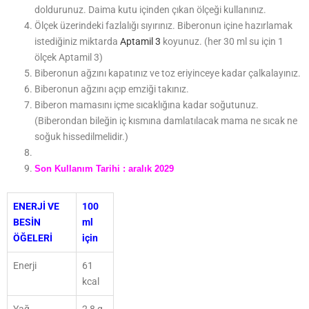
doldurunuz. Daima kutu içinden çıkan ölçeği kullanınız.
Ölçek üzerindeki fazlalığı sıyırınız. Biberonun içine hazırlamak
istediğiniz miktarda
Aptamil 3
koyunuz. (her 30 ml su için 1
ölçek Aptamil 3)
Biberonun ağzını kapatınız ve toz eriyinceye kadar çalkalayınız.
Biberonun ağzını açıp emziği takınız.
Biberon mamasını içme sıcaklığına kadar soğutunuz.
(Biberondan bileğin iç kısmına damlatılacak mama ne sıcak ne
soğuk hissedilmelidir.)
Son Kullanım Tarihi : aralık 2029
ENERJİ VE
100
BESİN
ml
ÖĞELERİ
için
Enerji
61
kcal