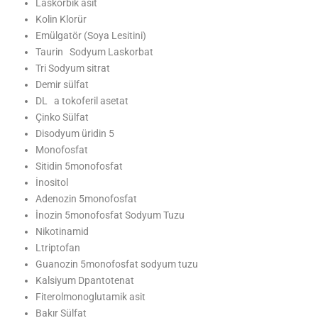
Laskorbik asit
Kolin Klorür
Emülgatör (Soya Lesitini)
Taurin Sodyum Laskorbat
Tri Sodyum sitrat
Demir sülfat
DL a tokoferil asetat
Çinko Sülfat
Disodyum üridin 5
Monofosfat
Sitidin 5monofosfat
İnositol
Adenozin 5monofosfat
İnozin 5monofosfat Sodyum Tuzu
Nikotinamid
Ltriptofan
Guanozin 5monofosfat sodyum tuzu
Kalsiyum Dpantotenat
Fiterolmonoglutamik asit
Bakır Sülfat