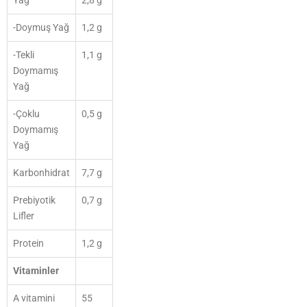
Yağ
2,8 g
-Doymuş Yağ
1,2 g
-Tekli
1,1 g
Doymamış
Yağ
-Çoklu
0,5 g
Doymamış
Yağ
Karbonhidrat
7,7 g
Prebiyotik
0,7 g
Lifler
Protein
1,2 g
Vitaminler
A vitamini
55