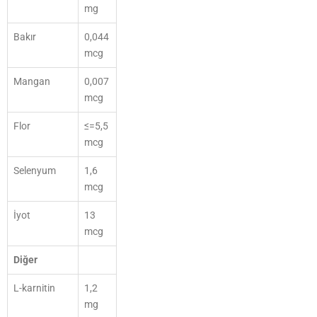
mg
Bakır
0,044
mcg
Mangan
0,007
mcg
Flor
≤=5,5
mcg
Selenyum
1,6
mcg
İyot
13
mcg
Diğer
L-karnitin
1,2
mg