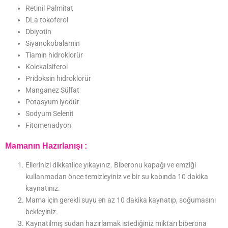
Retinil Palmitat
DLa tokoferol
Dbiyotin
Siyanokobalamin
Tiamin hidroklorür
Kolekalsiferol
Pridoksin hidroklorür
Manganez Sülfat
Potasyum iyodür
Sodyum Selenit
Fitomenadyon
Mamanın Hazırlanışı :
Ellerinizi dikkatlice yıkayınız. Biberonu kapağı ve emziği
kullanmadan önce temizleyiniz ve bir su kabında 10 dakika
kaynatınız.
Mama için gerekli suyu en az 10 dakika kaynatıp, soğumasını
bekleyiniz.
Kaynatılmış sudan hazırlamak istediğiniz miktarı biberona