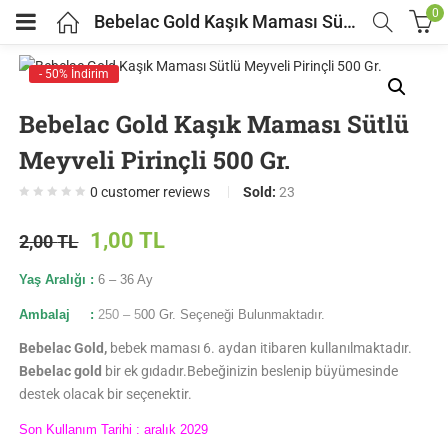
0
Bebelac Gold Kaşık Maması Sütlü Meyveli Pirinçli 500 Gr.
- 50% İndirim
Bebelac Gold Kaşık Maması Sütlü
Meyveli Pirinçli 500 Gr.
0
customer reviews
Sold:
23
1,00
TL
2,00
TL
Yaş Aralığı :
6 – 36 Ay
Ambalaj :
250 – 5
00 Gr. Seçeneği Bulunmaktadır.
Bebelac Gold,
bebek maması 6. aydan itibaren kullanılmaktadır.
Bebelac gold
bir ek gıdadır.Bebeğinizin beslenip büyümesinde
destek olacak bir seçenektir.
Son Kullanım Tarihi : aralık 2029