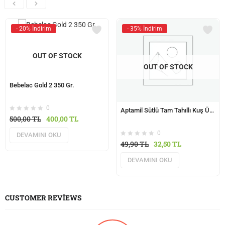
- 20% İndirim
- 35% İndirim
OUT OF STOCK
OUT OF STOCK
Bebelac Gold 2 350 Gr.
0
Aptamil Sütlü Tam Tahıllı Kuş Üzümlü 250 Gr. Kaşık Maması
500,00
TL
400,00
TL
0
DEVAMINI OKU
49,90
TL
32,50
TL
DEVAMINI OKU
CUSTOMER REVIEWS