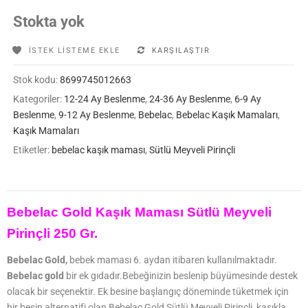
Stokta yok
İSTEK LISTEME EKLE
KARŞILAŞTIR
Stok kodu:
8699745012663
Kategoriler:
12-24 Ay Beslenme
,
24-36 Ay Beslenme
,
6-9 Ay
Beslenme
,
9-12 Ay Beslenme
,
Bebelac
,
Bebelac Kaşık Mamaları
,
Kaşık Mamaları
Etiketler:
bebelac kaşık maması
,
Sütlü Meyveli Pirinçli
Bebelac Gold Kaşık Maması Sütlü Meyveli
Pirinçli 250 Gr.
Bebelac Gold,
bebek maması 6. aydan itibaren kullanılmaktadır.
Bebelac gold
bir ek gıdadır.Bebeğinizin beslenip büyümesinde destek
olacak bir seçenektir. Ek besine başlangıç döneminde tüketmek için
bir besin alternatifi olan Bebelac Gold Sütlü Meyveli Pirinçli, kaşıkla