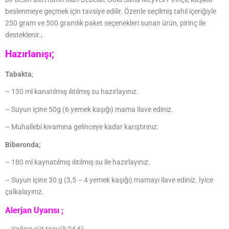
beslenmeye geçmek için tavsiye edilir. Özenle seçilmiş tahıl içeriğiyle
250 gram ve 500 gramlık paket seçenekleri sunan ürün, pirinç ile
desteklenir.,
Hazırlanışı;
Tabakta
;
– 130 ml kanatılmış ılıtılmış su hazırlayınız.
– Suyun içine 50g (6 yemek kaşığı) mama ilave ediniz.
– Muhallebi kıvamına gelinceye kadar karıştırınız.
Biberonda;
– 180 ml kaynatılmış ılıtılmış su ile hazırlayınız.
– Suyun içine 30 g (3,5 – 4 yemek kaşığı) mamayı ilave ediniz.
İyice
çalkalayınız.
Alerjan Uyarısı ;
– Yağsız süt tozu(%24,6),