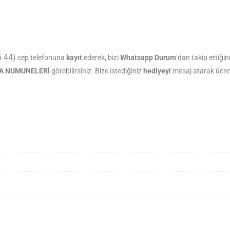
5 44)
cep telefonuna
kayıt
ederek, bizi
Whatsapp Durum
‘dan takip ettiği
A NUMUNELERİ
görebilirsiniz. Bize istediğiniz
hediyeyi
mesaj atarak ücre