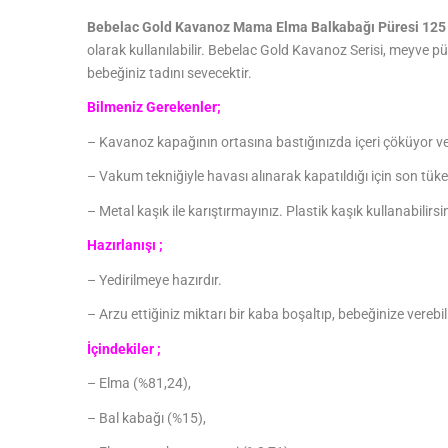
Bebelac Gold Kavanoz Mama Elma Balkabağı Püresi 125 
olarak kullanılabilir.
Bebelac Gold Kavanoz Serisi, meyve pür
bebeğiniz tadını sevecektir.
Bilmeniz Gerekenler;
– Kavanoz kapağının ortasına bastığınızda içeri çöküyor ve 
– Vakum tekniğiyle havası alınarak kapatıldığı için son tüket
– Metal kaşık ile karıştırmayınız. Plastik kaşık kullanabilirsi
Hazırlanışı ;
– Yedirilmeye hazırdır.
– Arzu ettiğiniz miktarı bir kaba boşaltıp, bebeğinize verebili
İçindekiler ;
– Elma (%81,24),
– Bal kabağı (%15),