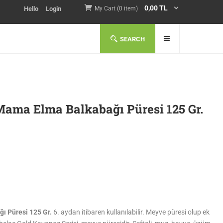
0,00
TL
Hello
Login
My Cart (0 item)
SEARCH
ama Elma Balkabağı Püresi 125 Gr.
ı Püresi 125 Gr.
6. aydan itibaren kullanılabilir. Meyve püresi olup ek