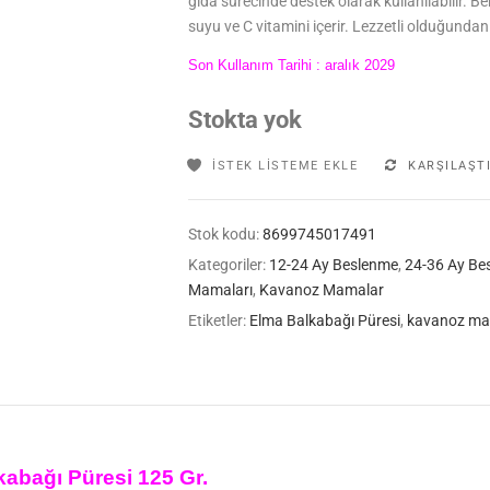
gıda sürecinde destek olarak kullanılabilir.
Beb
suyu ve C vitamini içerir. Lezzetli olduğundan
Son Kullanım Tarihi : aralık 2029
Stokta yok
İSTEK LISTEME EKLE
KARŞILAŞT
Stok kodu:
8699745017491
Kategoriler:
12-24 Ay Beslenme
,
24-36 Ay Be
Mamaları
,
Kavanoz Mamalar
Etiketler:
Elma Balkabağı Püresi
,
kavanoz m
bağı Püresi 125 Gr.