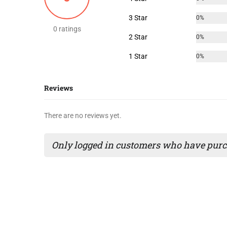
3 Star
0%
0 ratings
2 Star
0%
1 Star
0%
Reviews
There are no reviews yet.
Only logged in customers who have purch