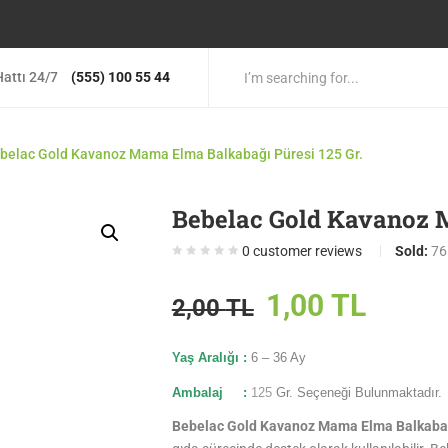
attı 24/7
(555) 100 55 44
belac Gold Kavanoz Mama Elma Balkabağı Püresi 125 Gr.
Bebelac Gold Kavanoz M
0
customer reviews
Sold:
76
1,00
TL
2,00
TL
Yaş Aralığı :
6
– 36 Ay
Ambalaj :
125
Gr. Seçeneği Bulunmaktadır.
Bebelac Gold Kavanoz Mama Elma Balkabağ