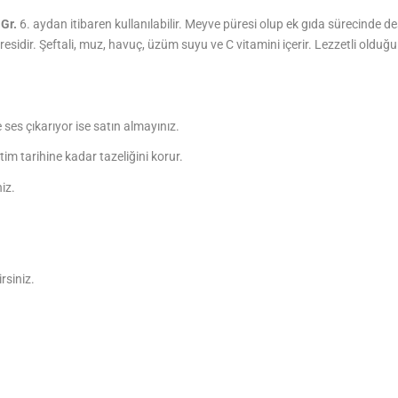
Gr.
6. aydan itibaren kullanılabilir. Meyve püresi olup ek gıda sürecinde d
esidir.
Şeftali, muz, havuç, üzüm suyu ve C vitamini içerir. Lezzetli oldu
ses çıkarıyor ise satın almayınız.
im tarihine kadar tazeliğini korur.
niz.
rsiniz.